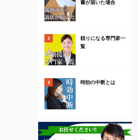
書が届いた場合
頼りになる専門家一
2
覧
時効の中断とは
3