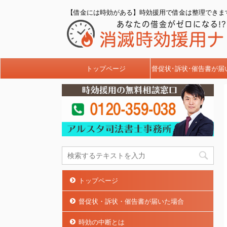
【借金には時効がある】時効援用で借金は整理できま
トップページ
督促状･訴状･催告書が届
トップページ
督促状・訴状・催告書が届いた場合
時効の中断とは