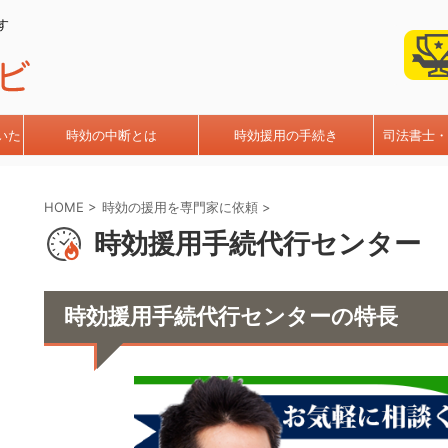
す
いた
時効の中断とは
時効援用の手続き
司法書士・
HOME
>
時効の援用を専門家に依頼
>
時効援用手続代行センター
時効援用手続代行センターの特長