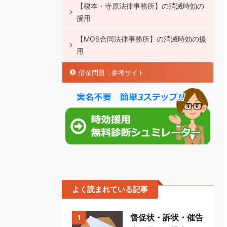
【榎本・寺原法律事務所】の消滅時効の
援用
【MOS合同法律事務所】の消滅時効の援
用
借金問題｜参考サイト
よく読まれている記事
督促状・訴状・催告
1